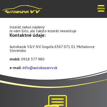
Inzerát nebol nájdený
Je nám ľúto, ale takýto inzerát neexistuje
Kontaktné údaje:
Autobazár V&V
N.V. Gogoľa 6367
071 01 Michalovce
Slovensko
mobil:
0918 377 980
e-mail:
info@autobazarvv.sk